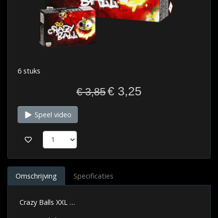
6 stuks
€ 3,25
€ 3,85
Speel video
Omschrijving
Specificaties
Crazy Balls XXL …