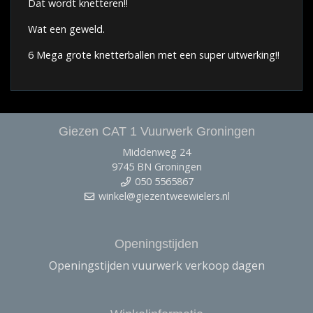
Dat wordt knetteren!!
Wat een geweld.
6 Mega grote knetterballen met een super uitwerking!!
Giezen CAT 1 Vuurwerk Groningen
Middenweg 24
9745 BN Groningen
050 5565867
winkel@giezentweewielers.nl
Openingstijden
Openingstijden vuurwerk verkoop dagen