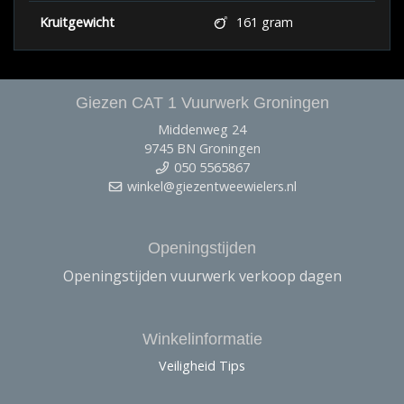
Kruitgewicht
161 gram
Giezen CAT 1 Vuurwerk Groningen
Middenweg 24
9745 BN Groningen
050 5565867
winkel@giezentweewielers.nl
Openingstijden
Openingstijden vuurwerk verkoop dagen
Winkelinformatie
Veiligheid Tips