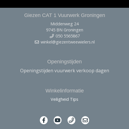
Giezen CAT 1 Vuurwerk Groningen
Middenweg 24
9745 BN Groningen
050 5565867
winkel@giezentweewielers.nl
Openingstijden
Openingstijden vuurwerk verkoop dagen
Winkelinformatie
Veiligheid Tips