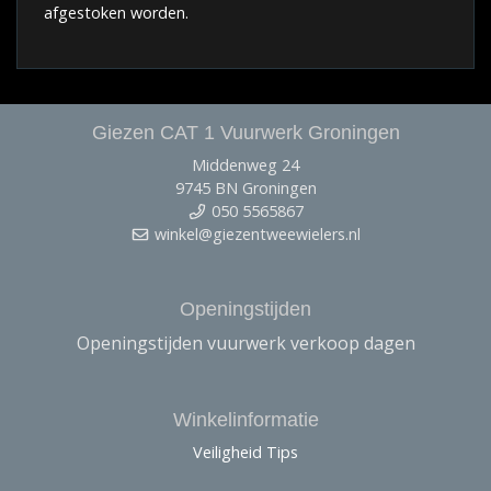
afgestoken worden.
Giezen CAT 1 Vuurwerk Groningen
Middenweg 24
9745 BN Groningen
050 5565867
winkel@giezentweewielers.nl
Openingstijden
Openingstijden vuurwerk verkoop dagen
Winkelinformatie
Veiligheid Tips