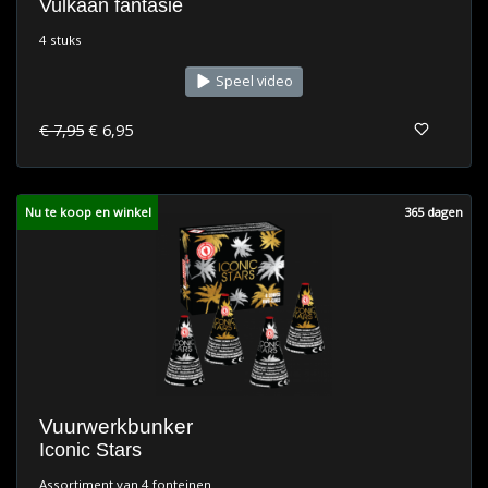
Vulkaan fantasie
4 stuks
Speel video
€ 7,95
€ 6,95
Nu te koop en winkel
365 dagen
Vuurwerkbunker
Iconic Stars
Assortiment van 4 fonteinen