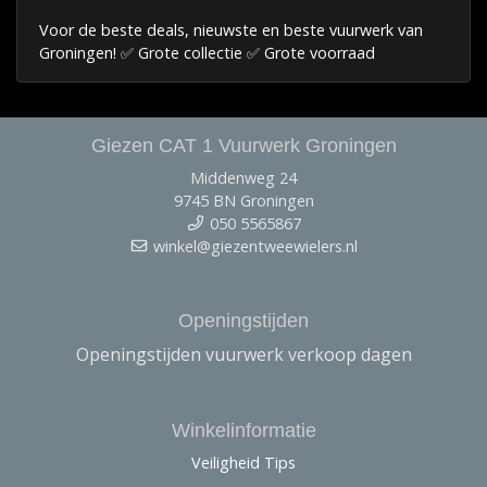
Voor de beste deals, nieuwste en beste vuurwerk van
Groningen! ✅ Grote collectie ✅ Grote voorraad
Giezen CAT 1 Vuurwerk Groningen
Middenweg 24
9745 BN Groningen
050 5565867
winkel@giezentweewielers.nl
Openingstijden
Openingstijden vuurwerk verkoop dagen
Winkelinformatie
Veiligheid Tips