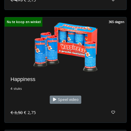
Nu te koop en winkel
365 dagen
Happiness
4 stuks
Speel video
€ 3,50
€ 2,75