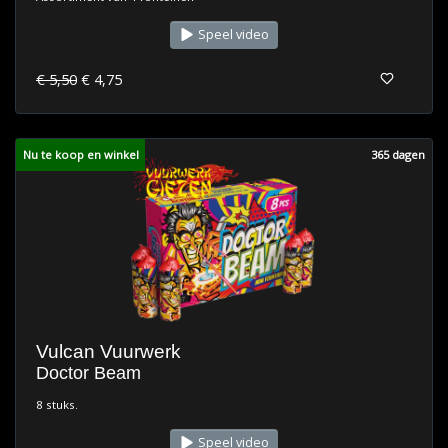
Speel video
€ 5,50
€ 4,75
Nu te koop en winkel
365 dagen
Vulcan Vuurwerk
Doctor Beam
8 stuks.
Speel video