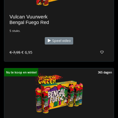
Vulcan Vuurwerk
Bengal Fuego Red
5 stuks.
Speel video
€ 7,95
€ 6,95
Nu te koop en winkel
365 dagen