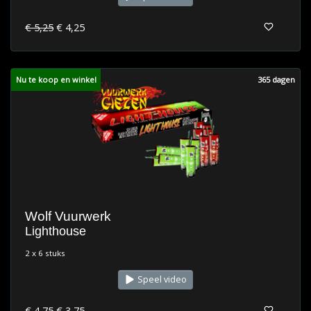
€ 5,25
€ 4,25
Nu te koop en winkel
365 dagen
Wolf Vuurwerk
Lighthouse
2 x 6 stuks
Speel video
€ 4,75
€ 3,75